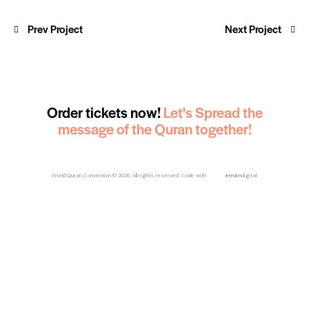
Prev Project
Next Project
Order tickets now!
Let's Spread the
message of the Quran together!
World Quran Convention
© 2026. All rights reserved.
Code with
eman
digital
.