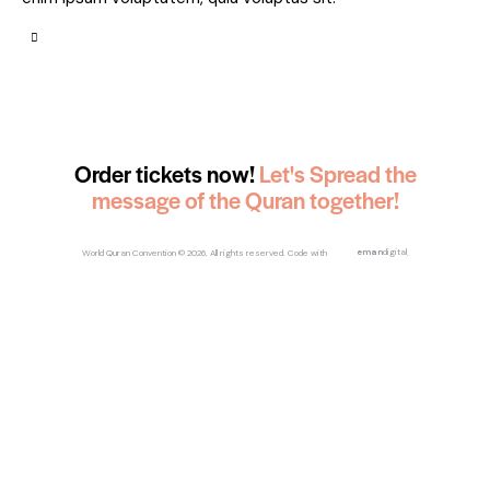
Order tickets now!
Let's Spread the
message of the Quran together!
World Quran Convention
© 2026. All rights reserved.
Code with
eman
digital
.